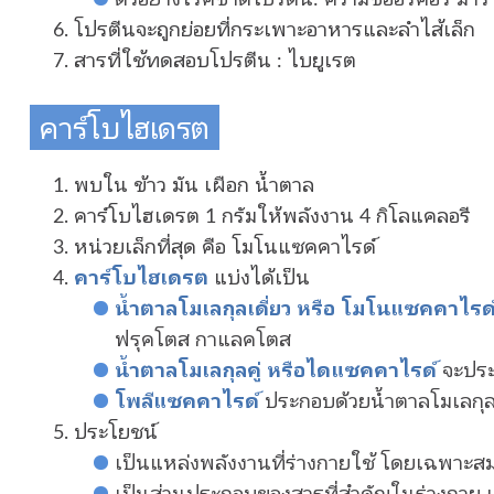
โปรตีนจะถูกย่อยที่กระเพาะอาหารและลำไส้เล็ก
สารที่ใช้ทดสอบโปรตีน : ไบยูเรต
คาร์โบไฮเดรต
พบใน ข้าว มัน เผือก น้ำตาล
คาร์โบไฮเดรต 1 กรัมให้พลังงาน 4 กิโลแคลอรี
หน่วยเล็กที่สุด คือ โมโนแซคคาไรด์
คาร์โบไฮเดรต
แบ่งได้เป็น
น้ำตาลโมเลกุลเดี่ยว หรือ โมโนแซคคาไรด
ฟรุคโตส กาแลคโตส
น้ำตาลโมเลกุลคู่ หรือไดแซคคาไรด์
จะประ
โพลีแซคคาไรด์
ประกอบด้วยน้ำตาลโมเลกุลเ
ประโยชน์
เป็นแหล่งพลังงานที่ร่างกายใช้ โดยเฉพาะสม
เป็นส่วนประกอบของสารที่สำคัญในร่างกาย 