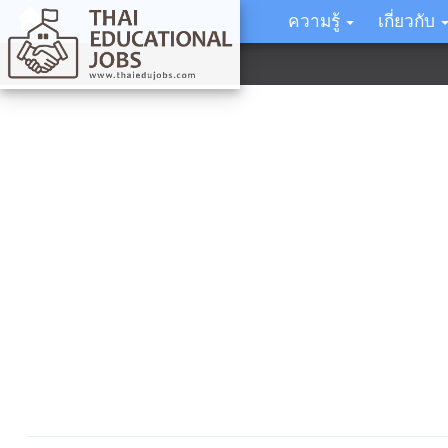
ความรู้
เกี่ยวกับ