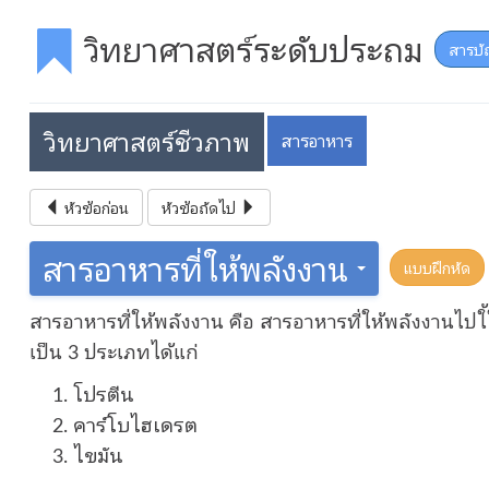
วิทยาศาสตร์ระดับประถม
สารบั
วิทยาศาสตร์ชีวภาพ
สารอาหาร
หัวข้อก่อน
หัวข้อถัดไป
สารอาหารที่ให้พลังงาน
แบบฝึกหัด
สารอาหารที่ให้พลังงาน คือ สารอาหารที่ให้พลังงานไป
เป็น 3 ประเภทได้แก่
โปรตีน
คาร์โบไฮเดรต
ไขมัน