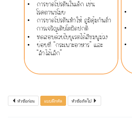
หัวข้อก่อน
แบบฝึกหัด
หัวข้อถัดไป