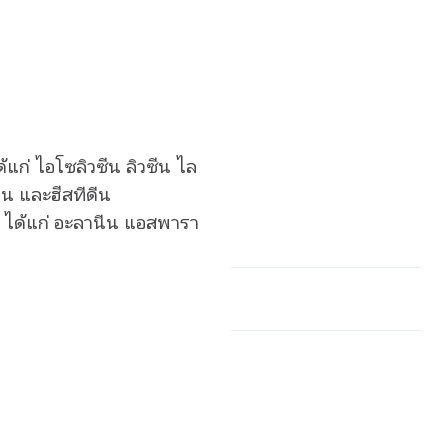
้แก่ ไอโซลิวซีน ลิวซีน ไล
ีน และฮีสทีดีน
น ได้แก่ อะลานีน แอสพารา