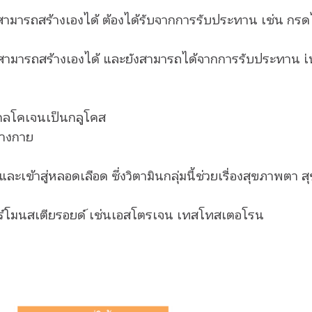
่สามารถสร้างเองได้ ต้องได้รับจากการรับประทาน เช่น กร
สามารถสร้างเองได้ และยังสามารถได้จากการรับประทาน เ่
นไกลโคเจนเป็นกลูโคส
่างกาย
และเข้าสู่หลอดเลือด ซึ่งวิตามินกลุ่มนี้ช่วยเรื่องสุขภาพตา
ร์โมนสเตียรอยด์ เช่นเอสโตรเจน เทสโทสเตอโรน