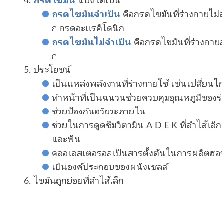
กรดไขมันจำเป็น
คือกรดไขมันที่ร่างกายไม
ก กรดอะแรคิโดนิก
กรดไขมันไม่จำเป็น
คือกรดไขมันที่ร่างกาย
ก
ประโยชน์
เป็นแหล่งพลังงานที่ร่างกายใช้ เช่นเปลี่ย
ทำหน้าที่เป็นฉนวนช่วยควบคุมอุณหภูมืของร
ช่วยป้องกันอวัยวะภายใน
ช่วยในการดูดซึมวิตามิน A D E K ที่ลำไส้เล็ก
และฟัน
คลอเลสเตอรอลเป็นสารตั้งต้นในการผลิตฮอ
เป็นองค์ประกอบของผนังเซลล์
ไขมันถูกย่อยที่ลำไส้เล็ก