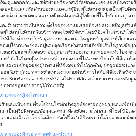
ที่จะดูแลลอคอินและรหัสผ่านหรือพาสเวิร์ดของตนเอง และเป็นความรั
ูลลอคอินและรหัสผ่านของตนเองแก่ผู้อื่น ผู้ใช้งานจะต้องเป็นผู้รับ
ะรหัสผ่านของตน และจะต้องแจ้งหากมีผู้ใช้งานที่ไม่ได้รับอนุญาตเข้า
บและรับทราบว่าเป็นความตั้งใจของเขาและเธอที่จะเปิดเผยข้อมูลส่วนต
ื่อผู้ใช้งานใช้งานหรือบริการของไซต์ที่จัดทำโดยทีอีเจ ในการเข้าใช้งา
ตให้ทีอีเจทำการเก็บข้อมูลของเขาและเธอในฐานข้อมูลของทีอีเจ แล
งๆของผู้ใช้งานจะยังคงอยู่และถูกเรียกทำงานรวมถึงจัดเก็บในฐานข้อ
งานยอมรับและเห็นชอบว่าข้อมูลบางส่วนของเขาและเธอคนทั่วไปจะสามา
ถเข้าถึงได้โดยผู้ลงประกาศตำแหน่งงานที่ได้ลงทะเบียนกับทีอีเจเพื่อ
สธ และลบข้อมูลของผู้หางานที่ทีอีเจพบว่าไม่ถูกต้อง, ข้อมูลปลอมและ
มรับว่าผู้ลงประกาศตำแหน่งงานจ่ายค่าบริการให้กับทีอีเจเพื่อที่จะเข้า
รถเรียกร้องขอค่าบริการที่ทีอีเจได้รับ ทีอีเจจะไม่ทำการปล่อยข้อมู
องขอทางกฎหมายจากผู้มีอำนาจรัฐ
เจาะจงของผู้ลงโฆษณา
รับและเห็นชอบที่จะใช้งานไซต์อย่างถูกต้องตามกฎหมายและเพื่อเ
ษณาเป็นผู้รับผิดชอบข้อมูลและหน้าที่ลงข้อความโฆษณาที่ไซต์ ทีอีเจ
า และหน้าเว็บ โดยไม่มีการชดใช้ใดถ้าทีอีเจพบว่าไม่เหมาะสม ผิด
ข
เจาะจงของผู้ลงประกาศตำแหน่งงาน