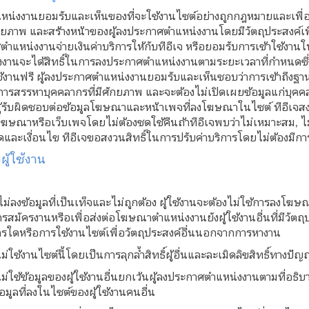
แหน่งงานยอมรับและเห็นของที่จะใช้งานไซต์อย่างถูกกฎหมายและเพื่
ักยภาพ และสร้างหน้าของผู้ลงประกาศตำแหน่งงานโดยมีวัตถุประสงค์เ
ศตำแหน่งงานจ่ายเงินค่าบริการให้กับทีอีเจ หรือยอมรับการเข้าใช้งาน
งานจะได้สิทธิ์ในการลงประกาศตำแหน่งงานตามระยะเวลาที่กำหนดซ
งานฟรี ผู้ลงประกาศตำแหน่งงานยอมรับและเห็นชอบว่าการเข้าถึงฐานข
การสรรหาบุคคลากรที่มีศักยภาพ และจะต้องไม่เปิดเผยข้อมูลแก่บุคคล
ู้รับผิดชอบต่อข้อมูลโฆษณาและหน้าเพจที่ลงโฆษณาในไซต์ ทีอีเจสงวน
โฆษณาหรือเว็บเพจโดยไม่ต้องชดใช้คืนถ้าทีอีเจพบว่าไม่เหมาะสม, 
และเงื่อนไข ทีอีเจขอสงวนสิทธิ์ในการปรับค่าบริการโดยไม่ต้องมีการ
ู้ใช้งาน
งไม่ลงข้อมูลที่เป็นเท็จและไม่ถูกต้อง ผู้ใช้งานจะต้องไม่ใช้การลงโ
รสมัครงานหรือเพื่อส่งต่อโฆษณาตำแหน่งงานยังผู้ใช้งานอื่นที่มีวัตถ
สารใดหรือการใช้งานไซต์เพื่อวัตถุประสงค์อื่นนอกจากการหางาน
ไม่ใช้งานไซต์นี้โดยเป็นการลุกล้ำสิทธิ์ผู้อื่นและละเมิดลิขสิทธิ์ทางปัญ
ไม่ใช้ข้อมูลของผู้ใช้งานอื่นยกเว้นผู้ลงประกาศตำแหน่งงานตามที่อธิบา
อมูลที่ลงในไซต์ของผู้ใช้งานคนอื่น