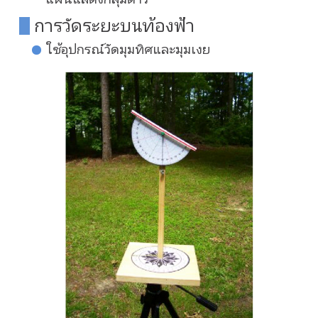
การวัดระยะบนท้องฟ้า
ใช้อุปกรณ์วัดมุมทิศและมุมเงย