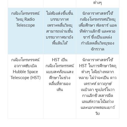
ต่างๆ
กล้องโทรทรรศน์
ไม่ต้องส่งขึ้นชั้น
นักดาราศาสตร์ใช้
วิทยุ Radio
บรรยากาศ
กล้องโทรทรรศน์วิทยุ
Telescope
เพราะคลื่นวิทยุ
เพื่อศึกษา พัลซาร์ แอค
สามารถผ่านชั้น
ทีฟกาแล็กซี และควอ
บรรยากาศมายัง
ซาร์ ซึ่งเป็นแหล่ง
พื้นดินได้
กำเนิดคลื่นวิทยุของ
จักรวาล
กล้องโทรทรรศน์
HST เป็น
นักดาราศาสตร์ใช้
อวกาศฮับเบิล
กล้องโทรทรรศน์
HST ในการศึกษาวัตถุ
Hubble Space
แบบสะท้อนแสง
ต่างๆ ได้อย่างหลาก
Telescope (HST)
ศึกษาในช่วง
หลาย ไม่ว่าจะเป็น ดาว
คลื่นที่ตามอง
เคราะห์ ดาวฤกษ์
เห็น
เนบิวลา ซูเปอร์โนวา
กาแล็กซี สสารมืด
เลนส์ความโน้มถ่วง
และเอกภพตอนเยาว์
วัย