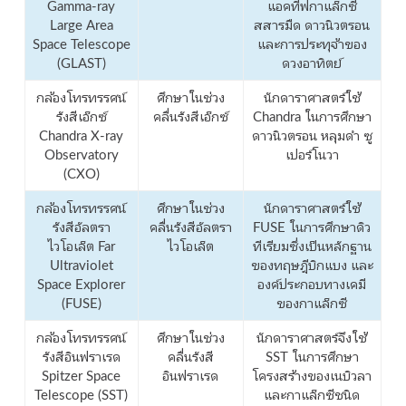
Gamma-ray
แอคทีฟกาแล็กซี
Large Area
สสารมืด ดาวนิวตรอน
Space Telescope
และการประทุจ้าของ
(GLAST)
ดวงอาทิตย์
กล้องโทรทรรศน์
ศึกษาในช่วง
นักดาราศาสตร์ใช้
รังสีเอ็กซ์
คลื่นรังสีเอ็กซ์
Chandra ในการศึกษา
Chandra X-ray
ดาวนิวตรอน หลุมดำ ซู
Observatory
เปอร์โนวา
(CXO)
กล้องโทรทรรศน์
ศึกษาในช่วง
นักดาราศาสตร์ใช้
รังสีอัลตรา
คลื่นรังสีอัลตรา
FUSE ในการศึกษาดิว
ไวโอเล็ต Far
ไวโอเล็ต
ทีเรียมซึ่งเป็นหลักฐาน
Ultraviolet
ของทฤษฎีบิกแบง และ
Space Explorer
องค์ประกอบทางเคมี
(FUSE)
ของกาแล็กซี
กล้องโทรทรรศน์
ศึกษาในช่วง
นักดาราศาสตร์จึงใช้
รังสีอินฟราเรด
คลื่นรังสี
SST ในการศึกษา
Spitzer Space
อินฟราเรด
โครงสร้างของเนบิวลา
Telescope (SST)
และกาแล็กซีชนิด