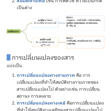
สมบัติทางเคมี
เช่น การติดไฟ ความเป็นกรด
เป็นด่าง
การเปลี่ยนแปลงของสาร
แบ่งเป็น
การเปลี่ยนแปลงทางกายภาพ
คือ การ
เปลี่ยนแปลงที่ทำให้สมบัติทางกายภาพของ
สารเปลี่ยนแปลงไป ตัวอย่างเช่น การเปลี่ยน
สถานะ การละลาย
การเปลี่ยนแปลงทางเคมี
คือการเปลี่ยนแปลง
ที่ทำให้สมบัติทางเคมีของสารเปลี่ยนแปลงไป